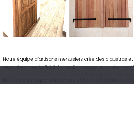
Notre équipe d’artisans menuisiers crée des claustras et
en maintenant la fluidité visuelle, conçus avec des motifs 
Nous utilisons des cookies pour v
Nos verrières apportent lumière et sophistication, que c
conçu avec minutie, des montants aux finitions.