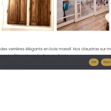
 des verrières élégants en bois massif. Nos claustras sur 
qui reflètent le style de nos clients.
ous garantir la meilleure expérience sur notre site web.
OK
Non
e soit pour séparer des zones ou inonder les pièces de lu